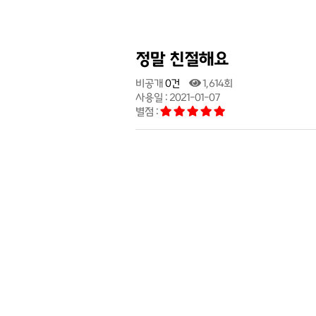
정말 친절해요
비공개
0건
1,614회
사용일 : 2021-01-07
별점 :