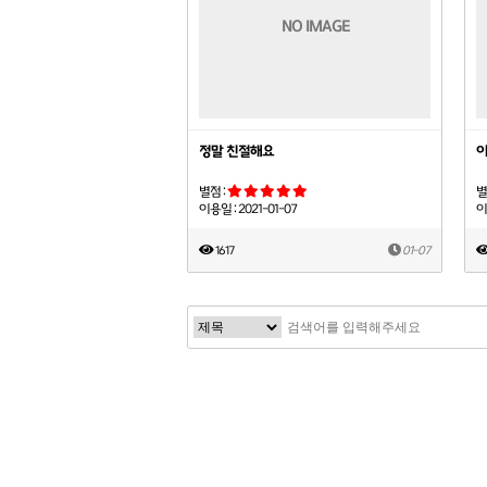
NO IMAGE
정말 친절해요
이
별점 :
별
이용일 : 2021-01-07
이
1617
01-07
처음
맨끝