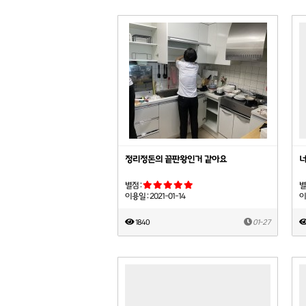
정리정돈의 끝판왕인거 같아요
너
별점 :
별
이용일 : 2021-01-14
이
1840
01-27